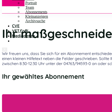
Portrait
Team
Abonnements
Kleinanzeigen
Archivsuche
CVE
Ihr maßgeschneid
VET
FoBi
Mediadaten
X
Wir freuen uns, dass Sie sich für ein Abonnement entschieden
einen kleinen Hilfetext neben die Felder geschrieben. Sollt
zwischen 8:30-12:30 Uhr unter der 04763/94593-0 an oder sch
Ihr gewähltes Abonnement