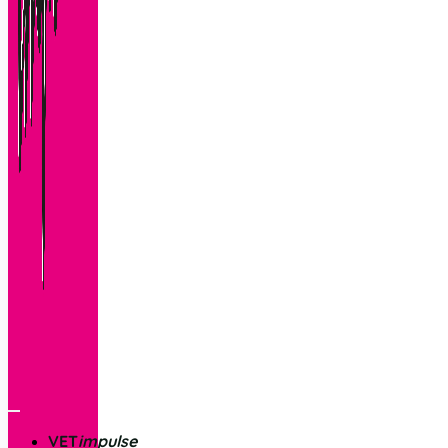
VET
impulse