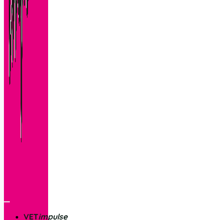
VET
impulse