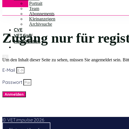
Portrait
Team
Abonnements
Kleinanzeigen
Archivsuche
CVE
Zugang nur für regis
VET
FoBi
Mediadaten
X
Um den Inhalt dieser Seite zu sehen, müssen Sie angemeldet sein. Bitt
E-Mail
Passwort
Anmelden
© VET
impulse
2026