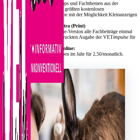
Nachrichten, Hintergründe, Tipps und Fachthemen aus der
Veterinärmedizin. Zugang zum größten kostenlosen
Kleinanzeigenmarkt der Branche mit der Möglichkeit Kleinanzeigen
aufzugeben oder zu suchen
Mit dem VET
impulse
Abo extra (Print)
erhaltet Ihr zusätzlich zur Online-Version alle Fachbeiträge einmal
im Monat zum 15. in einer gedruckten Augabe der VET
impulse
für
9,45 Euro/ monatlich.
Studentenabo VET
impulse
online:
24 VET
impulse
online-Ausgaben im Jahr für 2,50/monatlich.
Zur Aboauswahl